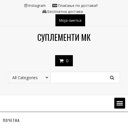
Skip
Instagram
Плаќање по достава!!
to
Бесплатна достава
content
Моја сметка
СУПЛЕМЕНТИ МК
0
ПОЧЕТНА