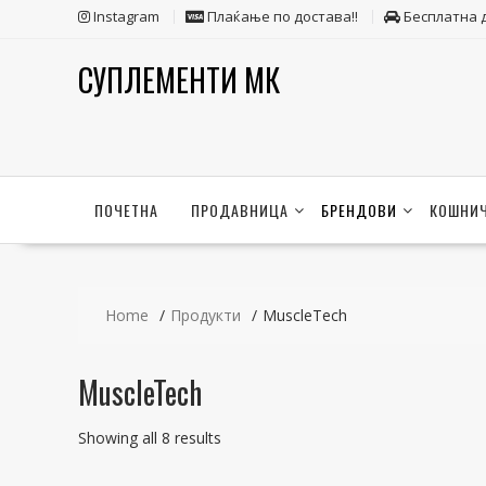
Skip
Instagram
Плаќање по достава!!
Бесплатна 
to
content
СУПЛЕМЕНТИ МК
ПОЧЕТНА
ПРОДАВНИЦА
БРЕНДОВИ
КОШНИ
Home
Продукти
MuscleTech
MuscleTech
Sorted
Showing all 8 results
by
latest