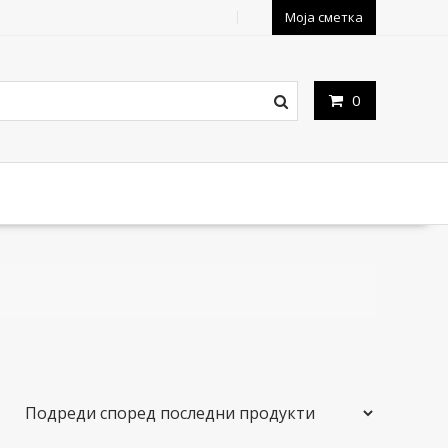
Моја сметка
0