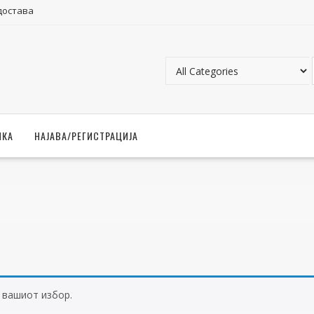
достава
ЧКА
НАЈАВА/РЕГИСТРАЦИЈА
а вашиот избор.