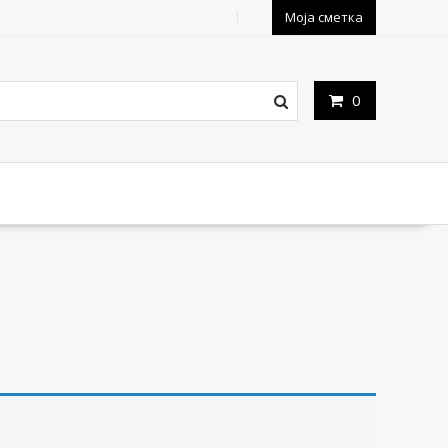
Моја сметка
0