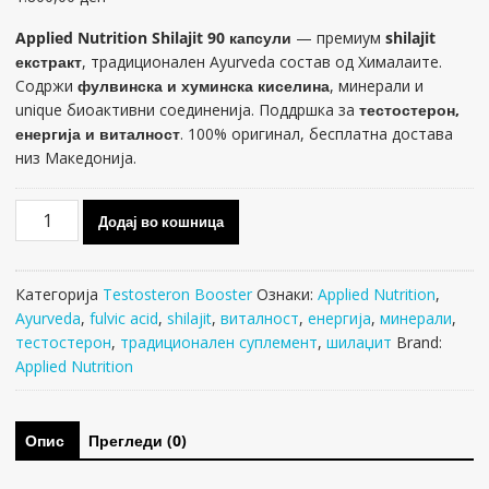
Applied Nutrition Shilajit 90 капсули
— премиум
shilajit
екстракт
, традиционален Ayurveda состав од Хималаите.
Содржи
фулвинска и хуминска киселина
, минерали и
uniquе биоактивни соединенија. Поддршка за
тестостерон,
енергија и виталност
. 100% оригинал, бесплатна достава
низ Македонија.
Applied
Додај во кошница
Nutrition
Shilajit
90
Категорија
Testosteron Booster
Ознаки:
Applied Nutrition
,
капсули
Ayurveda
,
fulvic acid
,
shilajit
,
виталност
,
енергија
,
минерали
,
количина
тестостерон
,
традиционален суплемент
,
шилаџит
Brand:
Applied Nutrition
Опис
Прегледи (0)