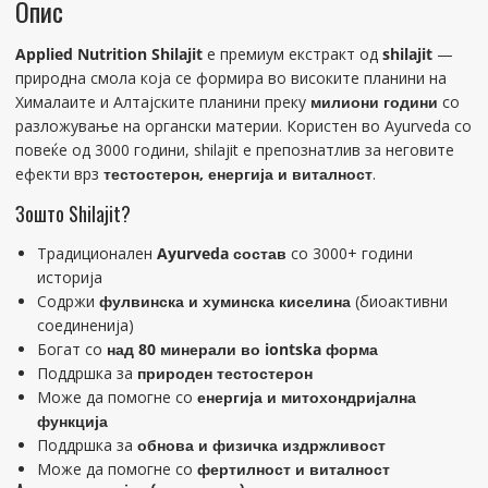
Опис
Applied Nutrition Shilajit
е премиум екстракт од
shilajit
—
природна смола која се формира во високите планини на
Хималаите и Алтајските планини преку
милиони години
со
разложување на органски материи. Користен во Ayurveda со
повеќе од 3000 години, shilajit е препознатлив за неговите
ефекти врз
тестостерон, енергија и виталност
.
Зошто Shilajit?
Традиционален
Ayurveda состав
со 3000+ години
историја
Содржи
фулвинска и хуминска киселина
(биоактивни
соединенија)
Богат со
над 80 минерали во iontska форма
Поддршка за
природен тестостерон
Може да помогне со
енергија и митохондријална
функција
Поддршка за
обнова и физичка издржливост
Може да помогне со
фертилност и виталност