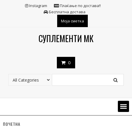
Skip
Instagram
Плаќање по достава!!
to
Бесплатна достава
content
Моја сметка
СУПЛЕМЕНТИ МК
0
ПОЧЕТНА