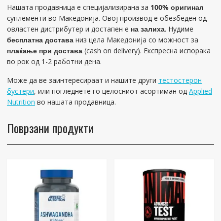
Нашата продавница е специјализирана за
100% оригинал
суплементи во Македонија. Овој производ е обезбеден од
овластен дистрибутер и достапен е
на залиха
. Нудиме
бесплатна достава
низ цела Македонија со можност за
плаќање при достава
(cash on delivery). Експресна испорака
во рок од 1-2 работни дена.
Може да ве заинтересираат и нашите други
тестостерон
бустери
, или погледнете го целосниот асортиман од
Applied
Nutrition
во нашата продавница.
Поврзани продукти