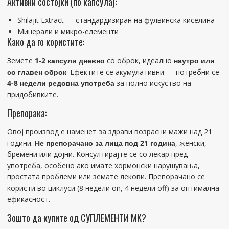
Активни состојки (по капсула):
Shilajit Extract — стандардизиран на фулвинска киселина
Минерали и микро-елементи
Како да го користите:
Земете
1-2 капсули дневно
со оброк, идеално
наутро или
со главен оброк
. Ефектите се акумулативни — потребни се
4-8 недели редовна употреба
за полно искуство на
придобивките.
Препорака:
Овој производ е наменет за здрави возрасни мажи над 21
години.
Не препорачано за лица под 21 година
, женски,
бремени или дојни. Консултирајте се со лекар пред
употреба, особено ако имате хормонски нарушувања,
простата проблеми или земате лекови. Препорачано се
користи во циклуси (8 недели on, 4 недели off) за оптимална
ефикасност.
Зошто да купите од СУПЛЕМЕНТИ МК?