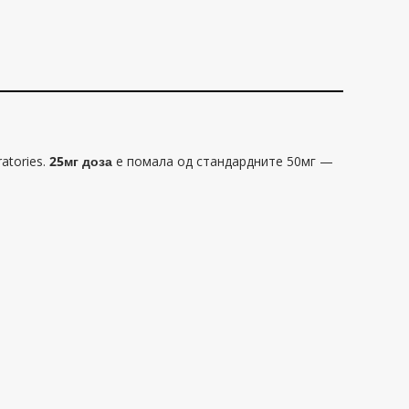
atories.
25мг доза
е помала од стандардните 50мг —