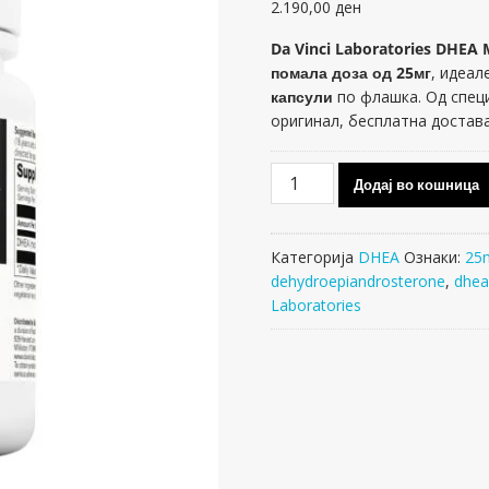
2.190,00
ден
Da Vinci Laboratories DHEA
помала доза од 25мг
, идеал
капсули
по флашка. Од специ
оригинал, бесплатна достава
Da
Додај во кошница
Vinci
Laboratories
DHEA
Категорија
DHEA
Ознаки:
25
Micronized
dehydroepiandrosterone
,
dhea
25mg
Laboratories
90
капсули
количина