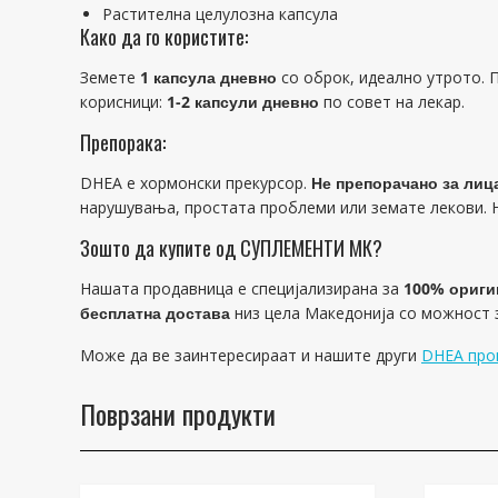
Растителна целулозна капсула
Како да го користите:
Земете
1 капсула дневно
со оброк, идеално утрото. 
корисници:
1-2 капсули дневно
по совет на лекар.
Препорака:
DHEA е хормонски прекурсор.
Не препорачано за лиц
нарушувања, простата проблеми или земате лекови. 
Зошто да купите од СУПЛЕМЕНТИ МК?
Нашата продавница е специјализирана за
100% ориги
бесплатна достава
низ цела Македонија со можност
Може да ве заинтересираат и нашите други
DHEA про
Поврзани продукти