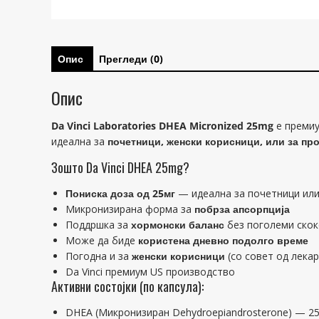
Опис
Прегледи (0)
Опис
Da Vinci Laboratories DHEA Micronized 25mg
е премиу
идеална за
почетници, женски корисници, или за пр
Зошто Da Vinci DHEA 25mg?
Пониска доза од 25мг
— идеална за почетници или
Микронизирана форма за
побрза апсорпција
Поддршка за
хормонски баланс
без поголеми ско
Може да биде
користена дневно подолго време
Погодна и за
женски корисници
(со совет од лекар
Da Vinci премиум US производство
Активни состојки (по капсула):
DHEA (Микронизиран Dehydroepiandrosterone) — 2