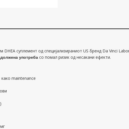
м DHEA суплемент од специјализираниот US бренд Da Vinci Labor
одолжена употреба
со помал ризик од несакани ефекти.
 како maintenance
кови
)
5мг