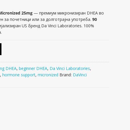
 Micronized 25mg
— премиум микронизиран DHEA во
ен за почетници или за долготрајна употреба.
90
јализиран US бренд Da Vinci Laboratories. 100%
.
mg DHEA
,
beginner DHEA
,
Da Vinci Laboratories
,
,
hormone support
,
micronized
Brand:
DaVinci