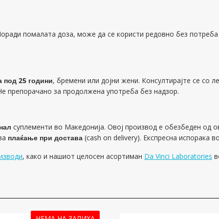
Поради помалата доза, може да се користи редовно без потреба
а под 25 години
, бремени или дојни жени. Консултирајте се со 
Не препорачано за продолжена употреба без надзор.
нал
суплементи во Македонија. Овој производ е обезбеден од о
 за
плаќање при достава
(cash on delivery). Експресна испорака в
изводи
, како и нашиот целосен асортиман
Da Vinci Laboratories
в
НЕМА НА ЗАЛИХА