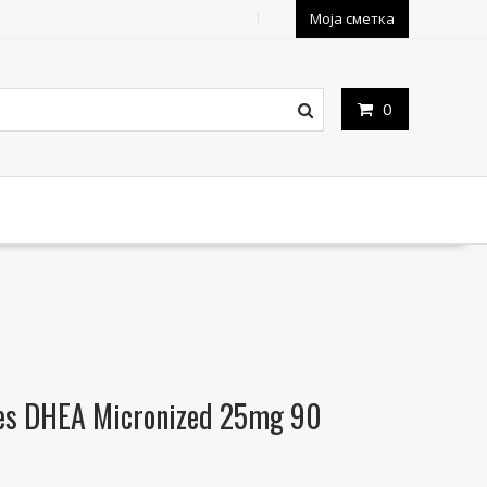
Моја сметка
0
ies DHEA Micronized 25mg 90