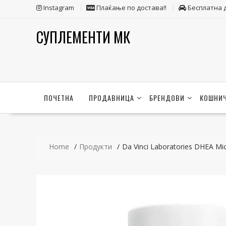
Skip
Instagram
Плаќање по достава!!
Бесплатна 
to
content
СУПЛЕМЕНТИ МК
ПОЧЕТНА
ПРОДАВНИЦА
БРЕНДОВИ
КОШНИ
Home
Продукти
Da Vinci Laboratories DHEA Mi