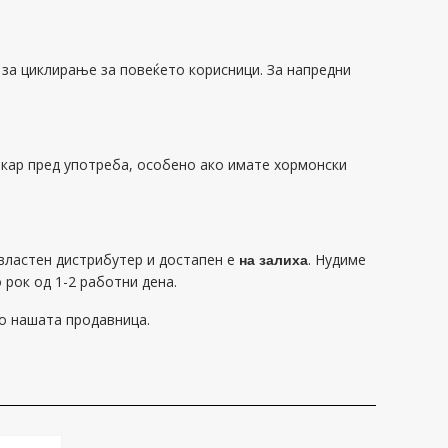
 за циклирање за повеќето корисници. За напредни
лекар пред употреба, особено ако имате хормонски
властен дистрибутер и достапен е
на залиха
. Нудиме
о рок од 1-2 работни дена.
о нашата продавница.