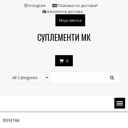
Skip
Instagram
Плаќање по достава!!
to
Бесплатна достава
content
Моја сметка
СУПЛЕМЕНТИ МК
0
ПОЧЕТНА