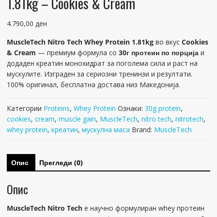
1.81kg – Cookies & Cream
4.790,00
ден
MuscleTech Nitro Tech Whey Protein 1.81kg
во вкус
Cookies
& Cream
— премиум формула со
30г протеин по порција
и
додаден креатин монохидрат за поголема сила и раст на
мускулите. Изграден за сериозни тренинзи и резултати.
100% оригинал, бесплатна достава низ Македонија.
Категории
Proteins
,
Whey Protein
Ознаки:
30g protein
,
cookies
,
cream
,
muscle gain
,
MuscleTech
,
nitro tech
,
nitrotech
,
whey protein
,
креатин
,
мускулна маса
Brand:
MuscleTech
Опис
Прегледи (0)
Опис
MuscleTech Nitro Tech
е научно формулиран whey протеин