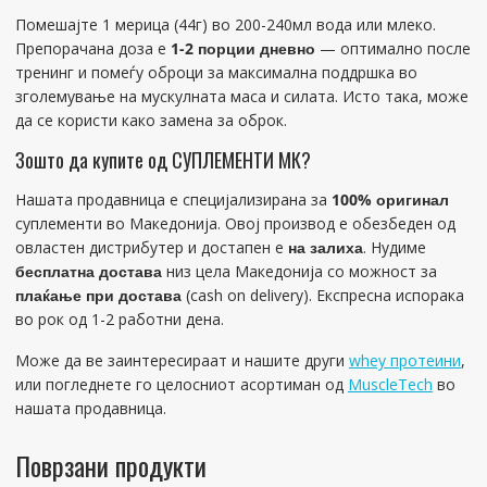
Помешајте 1 мерица (44г) во 200-240мл вода или млеко.
Препорачана доза е
1-2 порции дневно
— оптимално после
тренинг и помеѓу оброци за максимална поддршка во
зголемување на мускулната маса и силата. Исто така, може
да се користи како замена за оброк.
Зошто да купите од СУПЛЕМЕНТИ МК?
Нашата продавница е специјализирана за
100% оригинал
суплементи во Македонија. Овој производ е обезбеден од
овластен дистрибутер и достапен е
на залиха
. Нудиме
бесплатна достава
низ цела Македонија со можност за
плаќање при достава
(cash on delivery). Експресна испорака
во рок од 1-2 работни дена.
Може да ве заинтересираат и нашите други
whey протеини
,
или погледнете го целосниот асортиман од
MuscleTech
во
нашата продавница.
Поврзани продукти