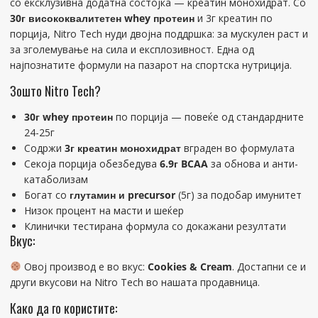
со ексклузивна додатна состојка — креатин монохидрат. Со
30г висококвалитетен whey протеин
и 3г креатин по
порција, Nitro Tech нуди двојна поддршка: за мускулен раст и
за зголемување на сила и експлозивност. Една од
најпознатите формули на пазарот на спортска нутриција.
Зошто Nitro Tech?
30г whey протеин
по порција — повеќе од стандардните
24-25г
Содржи
3г креатин монохидрат
вграден во формулата
Секоја порција обезбедува
6.9г BCAA
за обнова и анти-
катаболизам
Богат со
глутамин и precursor
(5г) за подобар имунитет
Низок процент на масти и шеќер
Клинички тестирана формула со докажани резултати
Вкус:
Овој производ е во вкус:
Cookies & Cream
. Достапни се и
други вкусови на Nitro Tech во нашата продавница.
Како да го користите: