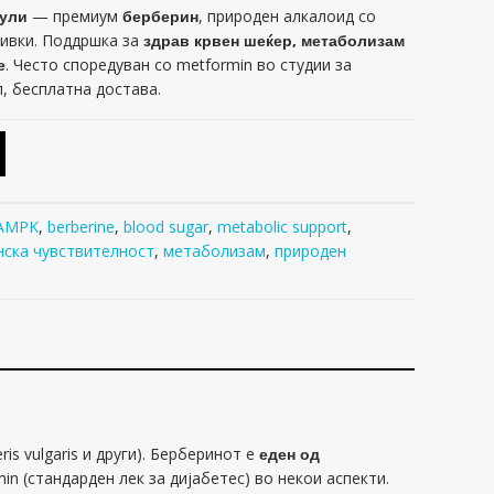
сули
— премиум
берберин
, природен алкалоид со
ивки. Поддршка за
здрав крвен шеќер, метаболизам
е
. Често споредуван со metformin во студии за
, бесплатна достава.
AMPK
,
berberine
,
blood sugar
,
metabolic support
,
нска чувствителност
,
метаболизам
,
природен
is vulgaris и други). Берберинот е
еден од
n (стандарден лек за диjабетес) во некои аспекти.