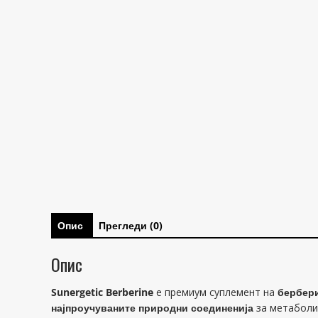
Опис
Прегледи (0)
Опис
Sunergetic Berberine
е премиум суплемент на
бербер
најпроучуваните природни соединенија
за метаболич