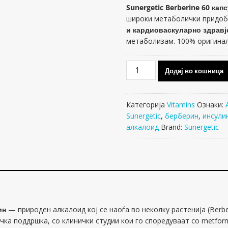
Sunergetic Berberine 60 кап
широки метаболички придоб
и кардиоваскуларно здравј
метаболизам. 100% оригинал
Sunergetic
Додај во кошница
Berberine
60
капсули
Категорија
Vitamins
Ознаки:
количина
Sunergetic
,
берберин
,
инсули
алкалоид
Brand:
Sunergetic
ин
— природен алкалоид кој се наоѓа во неколку растенија (Berber
ка поддршка, со клинички студии кои го споредуваат со metformi