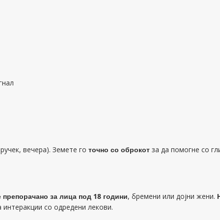
гнал
 ручек, вечера). Земете го
точно со оброкот
за да помогне со гл
 препорачано за лица под 18 години
, бремени или дојни жени.
а интеракции со одредени лекови.