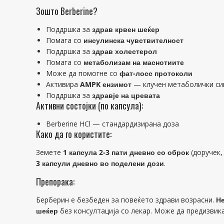
Зошто Berberine?
Поддршка за
здрав крвен шеќер
Помага со
инсулинска чувствителност
Поддршка за
здрав холестерол
Помага со
метаболизам на маснотиите
Може да помогне со
фат-лосс протоколи
Активира
AMPK ензимот
— клучен метаболички си
Поддршка за
здравје на цревата
Активни состојки (по капсула):
Berberine HCl — стандардизирана доза
Како да го користите:
Земете
1 капсула 2-3 пати дневно со оброк
(доручек,
3 капсули дневно во поделени дози
.
Препорака:
Берберин е безбеден за повеќето здрави возрасни.
Не
шеќер
без консултација со лекар. Може да предизвик