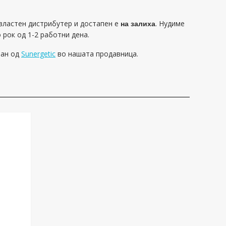
властен дистрибутер и достапен е
на залиха
. Нудиме
о рок од 1-2 работни дена.
ман од
Sunergetic
во нашата продавница.