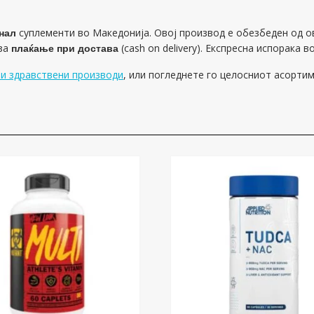
нал
суплементи во Македонија. Овој производ е обезбеден од о
 за
плаќање при достава
(cash on delivery). Експресна испорака в
и здравствени производи
, или погледнете го целосниот асорти