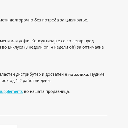
исти долгорочно без потреба за циклирање.
емени или дојни. Консултирајте се со лекар пред
о циклуси (8 недели on, 4 недели off) за оптимална
властен дистрибутер и достапен е
на залиха
. Нудиме
о рок од 1-2 работни дена.
 Supplements
во нашата продавница.