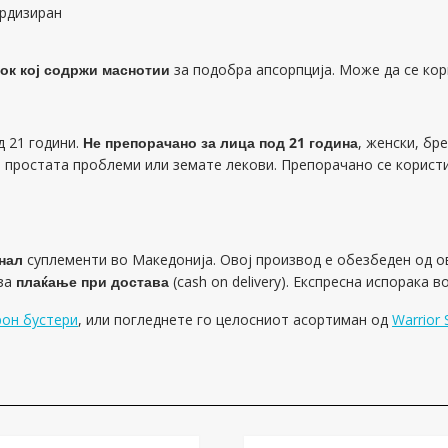
ардизиран
ок кој содржи маснотии
за подобра апсорпција. Може да се кор
д 21 години.
Не препорачано за лица под 21 година
, женски, бр
простата проблеми или земате лекови. Препорачано се користи в
нал
суплементи во Македонија. Овој производ е обезбеден од о
 за
плаќање при достава
(cash on delivery). Експресна испорака в
рон бустери
, или погледнете го целосниот асортиман од
Warrior