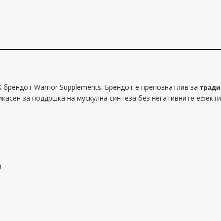
 брендот Warrior Supplements. Брендот е препознатлив за
тради
касен за поддршка на мускулна синтеза без негативните ефекти
и