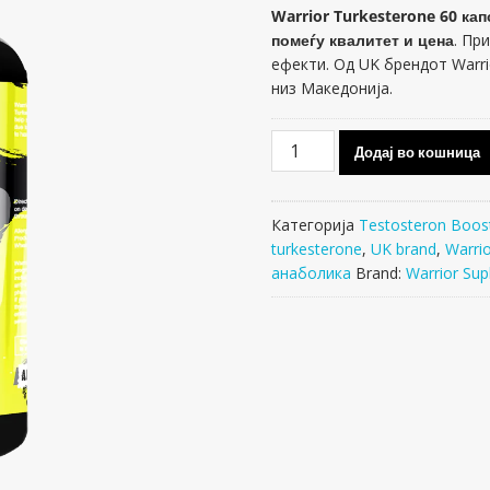
Warrior Turkesterone 60 ка
помеѓу квалитет и цена
. Пр
ефекти. Од UK брендот Warri
низ Македонија.
Warrior
Додај во кошница
Turkesterone
количина
Категорија
Testosteron Boos
turkesterone
,
UK brand
,
Warri
анаболика
Brand:
Warrior Su