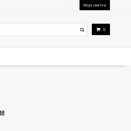
Моја сметка
0
ne