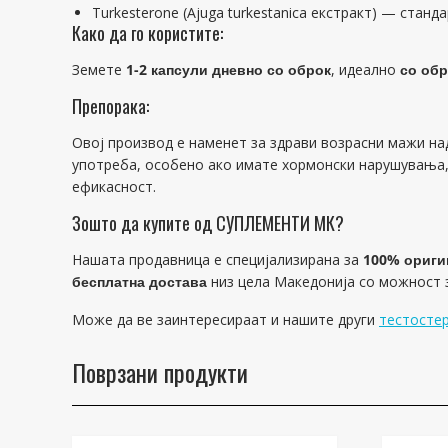
Turkesterone (Ajuga turkestanica екстракт) — станд
Како да го користите:
Земете
1-2 капсули дневно со оброк
, идеално
со обр
Препорака:
Овој производ е наменет за здрави возрасни мажи на
употреба, особено ако имате хормонски нарушувања, 
ефикасност.
Зошто да купите од СУПЛЕМЕНТИ МК?
Нашата продавница е специјализирана за
100% ориги
бесплатна достава
низ цела Македонија со можност
Може да ве заинтересираат и нашите други
тестосте
Поврзани продукти