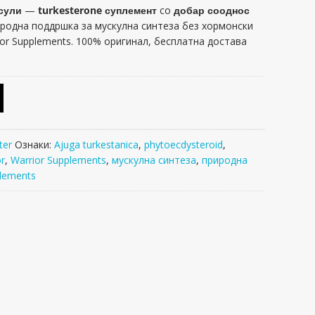
псули
—
turkesterone суплемент
со
добар сооднос
иродна поддршка за мускулна синтеза без хормонски
or Supplements. 100% оригинал, бесплатна достава
ter
Ознаки:
Ajuga turkestanica
,
phytoecdysteroid
,
or
,
Warrior Supplements
,
мускулна синтеза
,
природна
plements