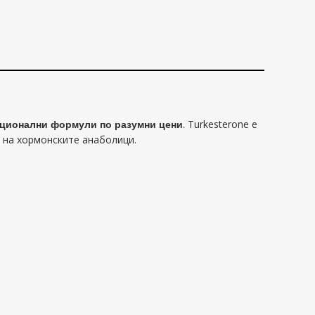
ционални формули по разумни цени
. Turkesterone е
 на хормонските анаболици.