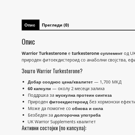
Опис
Прегледи (0)
Опис
Warrior Turkesterone
е
turkesterone суплемент
од UK
природен фитоекдистероид со анаболни својства, ефи
Зошто Warrior Turkesterone?
Добар сооднос цена/квалитет
— 1,700 МКД
60 капсули
— околу 2 месеци залиха
Поддршка за
мускулна протеин синтеза
Природен
фитоекдистероид
без хормонски ефект
Може да помогне со
обнова и сила
Безбеден за
долгорочна употреба
UK Warrior Supplements квалитет
Активни состојки (по капсула):