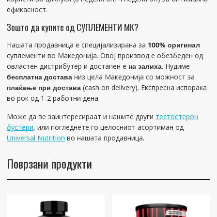
ефикасност.
Зошто да купите од СУПЛЕМЕНТИ МК?
Нашата продавница е специјализирана за
100% оригинал
суплементи во Македонија. Овој производ е обезбеден од
овластен дистрибутер и достапен е
на залиха
. Нудиме
бесплатна достава
низ цела Македонија со можност за
плаќање при достава
(cash on delivery). Експресна испорака
во рок од 1-2 работни дена.
Може да ве заинтересираат и нашите други
тестостерон
бустери
, или погледнете го целосниот асортиман од
Universal Nutrition
во нашата продавница.
Поврзани продукти