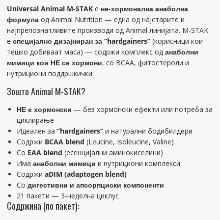
Universal Animal M-STAK
е
не-хормонална анаболна
формула
од Animal Nutrition — една од најстарите и
најпрепознатливите производи од Animal линијата. M-STAK
е
специјално дизајниран за “hardgainers”
(корисници кои
тешко добиваат маса) — содржи комплекс од
анаболни
мимици кои НЕ се хормони
, со BCAA, фитостероли и
нутрициони поддршкички.
Зошто Animal M-STAK?
НЕ е хормонски
— без хормонски ефекти или потреба за
циклирање
Идеален за
“hardgainers”
и натурални бодибилдери
Содржи
BCAA blend
(Leucine, Isoleucine, Valine)
Со
EAA blend
(есенцијални аминокиселини)
Има
анаболни мимици
и нутрициони комплекси
Содржи
aDIM (adaptogen blend)
Со
дигестивни и апсорпциски компоненти
21 пакети — 3-неделна циклус
Содржина (по пакет):