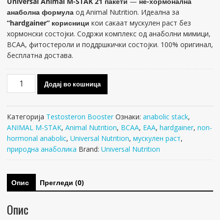
Universal Animal M-STAK 21 пакети
—
не-хормонална
анаболна формула
од Animal Nutrition. Идеална за
“hardgainer” корисници
кои сакаат мускулен раст без
хормонски состојки. Содржи комплекс од анаболни мимици,
BCAA, фитостероли и поддршкички состојки. 100% оригинал,
бесплатна достава.
Universal
Додај во кошница
Animal
M-
STAK
Категорија
Testosteron Booster
Ознаки:
anabolic stack
,
21
ANIMAL M-STAK
,
Animal Nutrition
,
BCAA
,
EAA
,
hardgainer
,
non-
packs
hormonal anabolic
,
Universal Nutrition
,
мускулен раст
,
количина
природна анаболика
Brand:
Universal Nutrition
Опис
Прегледи (0)
Опис