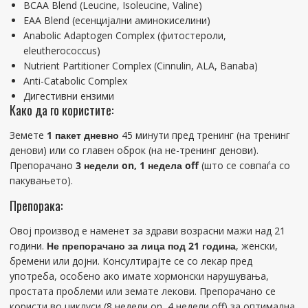
BCAA Blend (Leucine, Isoleucine, Valine)
EAA Blend (есенцијални аминокиселини)
Anabolic Adaptogen Complex (фитостероли,
eleutherococcus)
Nutrient Partitioner Complex (Cinnulin, ALA, Banaba)
Anti-Catabolic Complex
Дигестивни ензими
Како да го користите:
Земете
1 пакет дневно
45 минути пред тренинг (на тренинг
денови) или со главен оброк (на не-тренинг денови).
Препорачано
3 недели on, 1 недела off
(што се совпаѓа со
пакувањето).
Препорака:
Овој производ е наменет за здрави возрасни мажи над 21
години.
Не препорачано за лица под 21 година
, женски,
бремени или дојни. Консултирајте се со лекар пред
употреба, особено ако имате хормонски нарушувања,
простата проблеми или земате лекови. Препорачано се
користи во циклуси (8 недели on, 4 недели off) за оптимална